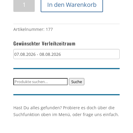
Auf-
In den Warenkorb
und
Abbauarbeiten
(pro
Person,
Artikelnummer:
177
pro
Stunde)
Gewünschter Verleihzeitraum
Menge
Suche
Suche
nach:
Hast Du alles gefunden? Probiere es doch über die
Suchfunktion oben im Menü, oder frage uns einfach.