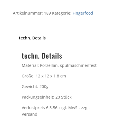
12
cm
Artikelnummer:
189
Kategorie:
Fingerfood
Menge
techn. Details
techn. Details
Material: Porzellan, spülmaschinenfest
Größe: 12 x 12 x 1,8 cm
Gewicht: 200g
Packungseinheit: 20 Stück
Verlustpreis € 3,56 zzgl. MwSt. zzgl.
Versand