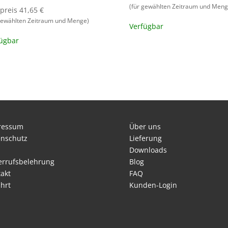
(für gewählten Zeitraum und Meng
preis 41,65 €
 gewählten Zeitraum und Menge)
Verfügbar
ügbar
ressum
Über uns
enschutz
Lieferung
Downloads
errufsbelehrung
Blog
akt
FAQ
hrt
Kunden-Login