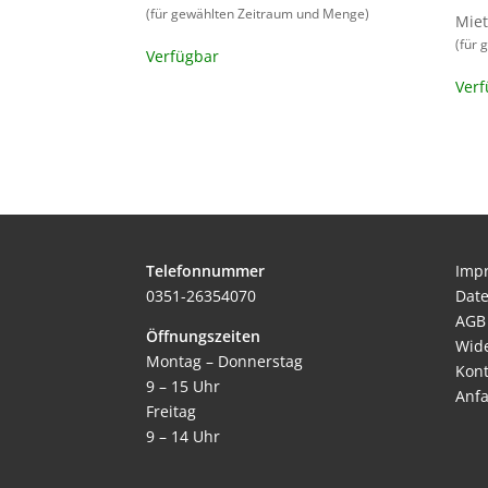
(für gewählten Zeitraum und Menge)
Miet
(für
Verfügbar
Verf
Telefonnummer
Imp
0351-26354070
Dat
AGB
Öffnungszeiten
Wid
Montag – Donnerstag
Kont
9 – 15 Uhr
Anfa
Freitag
9 – 14 Uhr