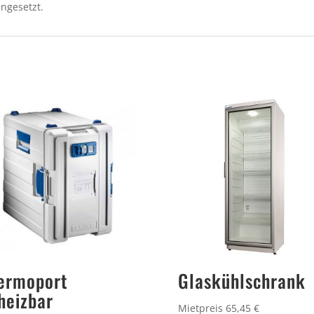
ngesetzt.
ermoport
Glaskühlschrank
heizbar
Mietpreis 65,45 €