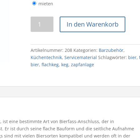
mieten
Flach-
In den Warenkorb
KEG
Menge
Artikelnummer:
208
Kategorien:
Barzubehör
,
Küchentechnik
,
Servicematerial
Schlagwörter:
bier
,
bier
,
flachkeg
,
keg
,
zapfanlage
, ist eine bestimmte Art von Bierfass-Anschluss, der in
st.
Er ist durch seine flache Bauform und die seitliche Aufnahme
s sind mit vielen Biersorten kompatibel und werden oft in der