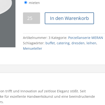
mieten
Menüteller
In den Warenkorb
26cm
Menge
Artikelnummer:
3
Kategorie:
Porzellanserie MERAN
Schlagwörter:
buffet
,
catering
,
dresden
,
leihen
,
Menueteller
n trifft und Innovation auf zeitlose Eleganz stößt. Seit
ke für exzellente Handwerkskunst und eine beeindruckende
rs.